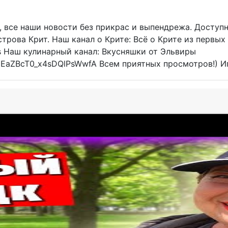
, все наши новости без прикрас и выпендрежа. Доступ
строва Крит. Наш канал о Крите: Всё о Крите из первых
is Наш кулинарный канал: Вкусняшки от Эльвиры
GaEaZBcT0_x4sDQlPsWwfA Всем приятных просмотров!) И