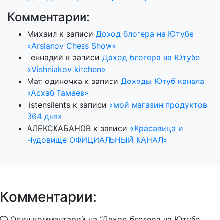
Комментарии:
Михаил
к записи
Доход блогера на Ютубе
«Arslanov Chess Show»
Геннадий
к записи
Доход блогера на Ютубе
«Vishniakov kitchen»
Мат одиночка
к записи
Доходы Ютуб канала
«Асхаб Тамаев»
listensilents
к записи
«мой магазин продуктов
364 дня»
АЛЕКСКАБАНОВ
к записи
«Красавица и
Чудовище ОФИЦИАЛЬНЫЙ КАНАЛ»
Комментарии:
Один комментарий на “
Доход блогера на Ютубе