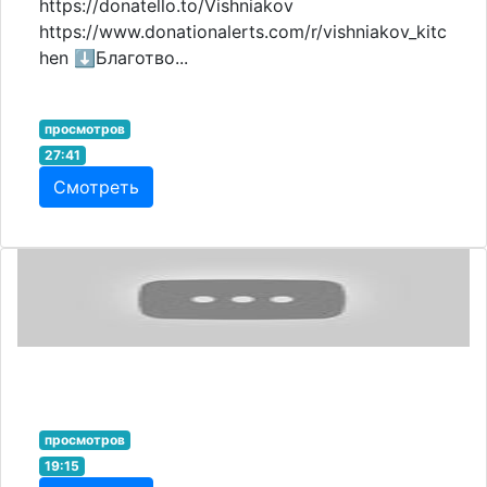
https://donatello.to/Vishniakov
https://www.donationalerts.com/r/vishniakov_kitc
hen ⬇️Благотво...
просмотров
27:41
Смотреть
просмотров
19:15