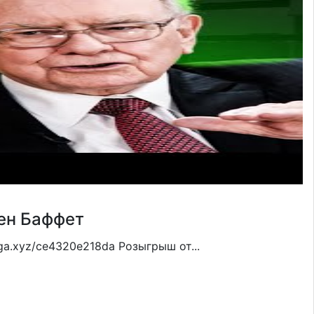
ен Баффет
ega.xyz/ce4320e218da Розыгрыш от...