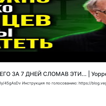
ГО ЗА 7 ДНЕЙ СЛОМАВ ЭТИ... | Уорр
it.ly/45gAsDv Инструкция по голосованию: https://blog.v