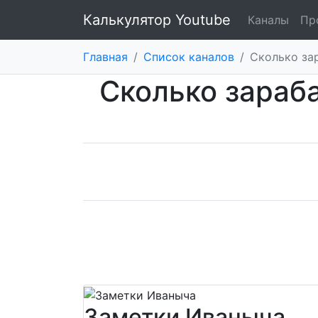
Калькулятор Youtube
Каналы
Пр
Главная
/
Список каналов
/
Cколько за
Cколько зараб
Заметки Иваныча