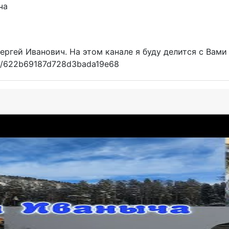
ергей Иванович. На этом канале я буду делится с Вам
/id/622b69187d728d3bada19e68