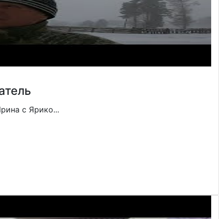
татель
рина с Ярико...