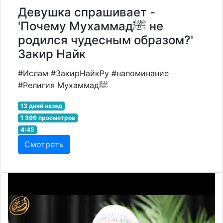
Девушка спрашивает -
'Почему Мухаммадﷺ не
родился чудесным образом?'
Закир Найк
#Ислам #ЗакирНайкРу #напоминание
#Религия Мухаммадﷺ
13 дней назад
1 396 просмотров
4:45
Смотреть