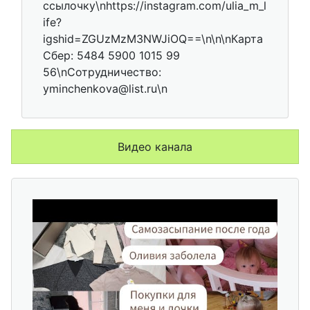
ссылочку\nhttps://instagram.com/ulia_m_l
ife?
igshid=ZGUzMzM3NWJiOQ==\n\n\nКарта
Сбер: 5484 5900 1015 99
56\nСотрудничество:
yminchenkova@list.ru\n
Видео канала