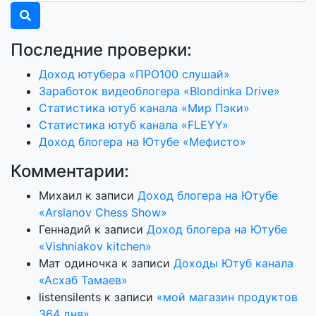
Последние проверки:
Доход ютубера «ПРО100 слушай»
Заработок видеоблогера «Blondinka Drive»
Статистика ютуб канала «Мир Пэки»
Статистика ютуб канала «FLEYY»
Доход блогера на Ютубе «Мефисто»
Комментарии:
Михаил
к записи
Доход блогера на Ютубе
«Arslanov Chess Show»
Геннадий
к записи
Доход блогера на Ютубе
«Vishniakov kitchen»
Мат одиночка
к записи
Доходы Ютуб канала
«Асхаб Тамаев»
listensilents
к записи
«мой магазин продуктов
364 дня»