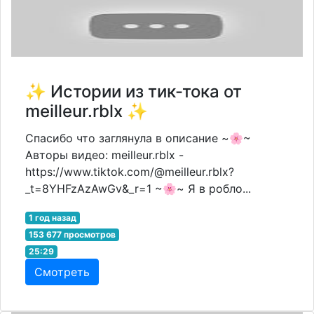
✨ Истории из тик-тока от
meilleur.rblx ✨
Спасибо что заглянула в описание ~🌸~
Авторы видео: meilleur.rblx -
https://www.tiktok.com/@meilleur.rblx?
_t=8YHFzAzAwGv&_r=1 ~🌸~ Я в робло...
1 год назад
153 677 просмотров
25:29
Смотреть