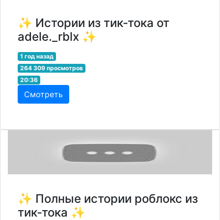
✨ Истории из тик-тока от
adele._rblx ✨
1 год назад
264 309 просмотров
20:36
Смотреть
✨ Полные истории роблокс из
тик-тока ✨