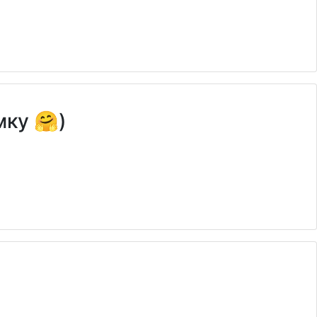
ку 🤗)