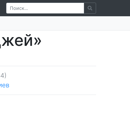
джей»
4)
иев