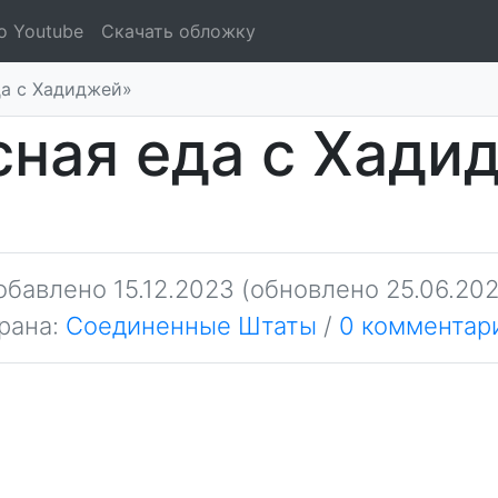
о Youtube
Скачать обложку
да с Хадиджей»
сная еда с Хади
обавлено
15.12.2023
(обновлено 25.06.202
рана:
Соединенные Штаты
/
0 комментар