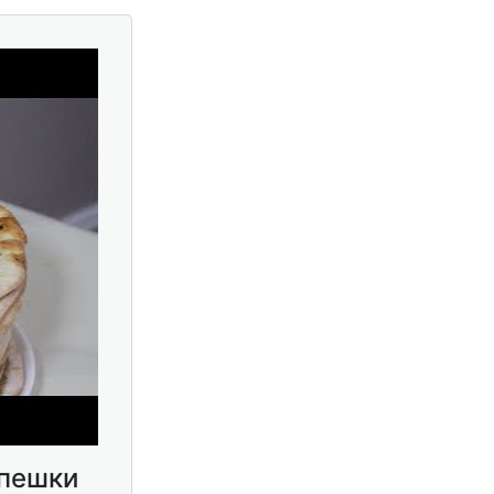
епешки