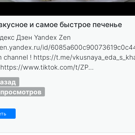
вкусное и самое быстрое печенье
екс Дзен Yandex Zen
/zen.yandex.ru/id/6085a600c90073619c0c4
 channel ! https://t.me/vkusnaya_eda_s_kh
https://www.tiktok.com/t/ZP...
назад
 просмотров
еть