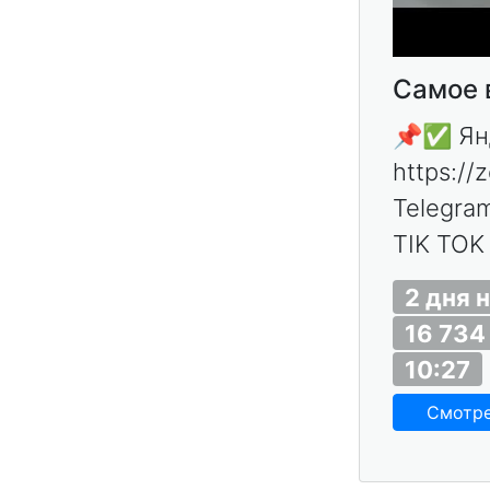
Самое 
📌✅ Янд
https:/
Telegram
TIK TOK 
2 дня 
16 734
10:27
Смотр