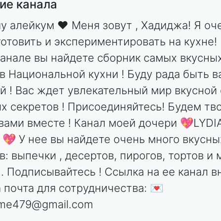
ие канала
у алейкум ❤️ Меня зовут , Хадиджа! Я оч
отовить и экспериментировать на кухне!
анале вы найдете сборник самых вкусны
в Национальной кухни ! Буду рада быть в
й ! Вас ждет увлекательный мир вкусной
х секретов ! Присоединяйтесь! Будем тв
 вами вместе ! Канал моей дочери 💖LYDI
💖 У нее вы найдете очень много вкусны
в: выпечки , десертов, пирогов, тортов и 
.. Подписывайтесь ! Ссылка на ее канал вн
 почта для сотрудничества: 💌
me479@gmail.com