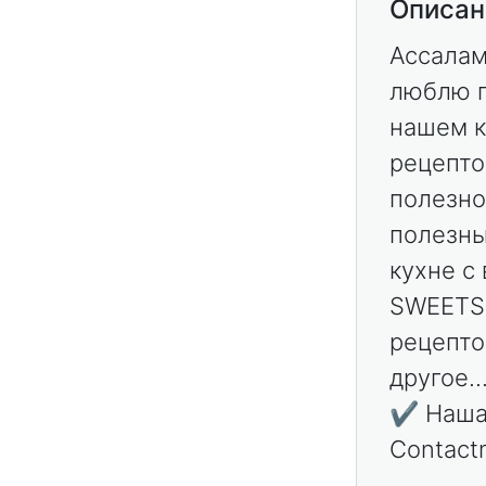
Описан
Ассалам
люблю г
нашем к
рецепто
полезно
полезны
кухне с
SWEETS 
рецепто
другое..
✔️ Наша
Contact