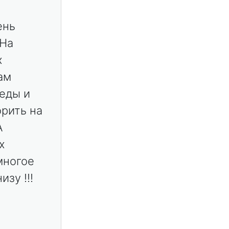
ень
 На
х
ам
 еды и
орить на
A
х
многое
изу !!!