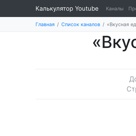
Калькулятор Youtube
Каналы
Пр
Главная
/
Список каналов
/
«Вкусная е
«Вку
Д
Ст