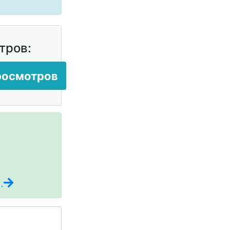
тров:
просмотров
.