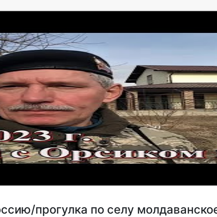
оссию/прогулка по селу молдаванское