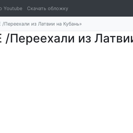
о Youtube
Скачать обложку
E /Переехали из Латвии на Кубань»
E /Переехали из Латви