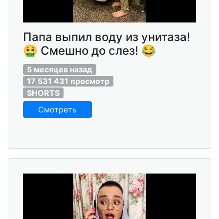
Папа выпил воду из унитаза!
🤮 Смешно до слез! 😂
5 месяцев назад
17 531 431 просмотр
SHORTS
Смотреть