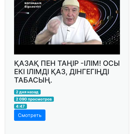
ҚАЗАҚ ПЕН ТАҢІР -ІЛІМ! ОСЫ
ЕКІ ІЛІМДІ ҚАЗ, ДІНГЕГІҢДІ
ТАБАСЫҢ.
2 дня назад
2 090 просмотров
4:47
Смотреть