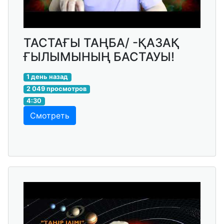
ТАСТАҒЫ ТАҢБА/ -ҚАЗАҚ
ҒЫЛЫМЫНЫҢ БАСТАУЫ!
1 день назад
2 049 просмотров
4:30
Смотреть