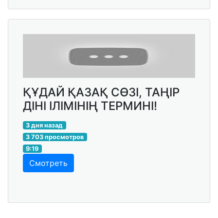
ҚҰДАЙ ҚАЗАҚ СӨЗІ, ТАҢІР
ДІНІ ІЛІМІНІҢ ТЕРМИНІ!
3 дня назад
3 703 просмотров
9:19
Смотреть