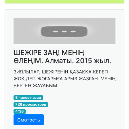
ШЕЖІРЕ ЗАҢ! МЕНІҢ
ӨЛЕҢІМ. Алматы. 2015 жыл.
ЗИЯЛЫЛАР, ШЕЖІРЕНІҢ ҚАЗАҚҚА КЕРЕГІ
ЖОҚ ДЕП ЖОҒАРЫҒА АРЫЗ ЖАЗҒАН. МЕНІҢ
БЕРГЕН ЖАУАБЫМ.
8 часов назад
726 просмотров
4:38
Смотреть