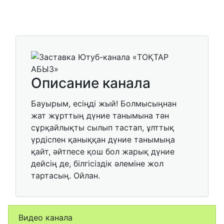
Описание канала
Бауырым, есіңді жый! Болмысыңнан
жат жұрттың дүние танымына тән
сұрқайлықты сылып тастап, ұлттық
үрдіспен қаныққан дүние танымыңа
қайт, әйтпесе қош бол жарық дүние
дейсің де, білгісіздік әлеміне жол
тартасың. Ойлан.
Видео канала