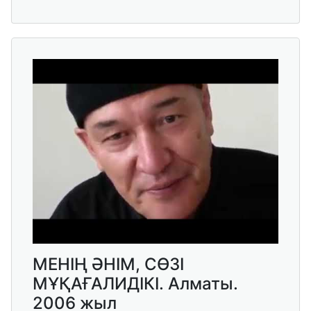
МЕНІҢ ӘНІМ, СӨЗІ
МҰҚАҒАЛИДІКІ. Алматы.
2006 жыл