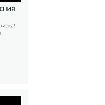
ЖЕНИЯ
писка!
...