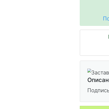
По
Описан
Подписы