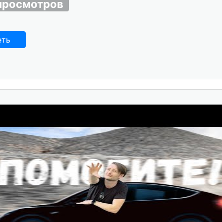
просмотров
еть