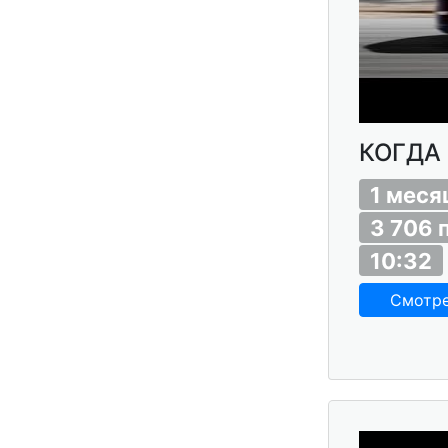
КОГДА 
1 меся
3 706 
10:32
Смотр