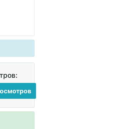
тров:
росмотров