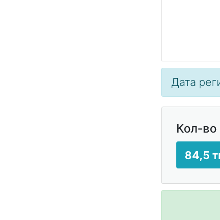
Дата рег
Кол-во
84,5 т