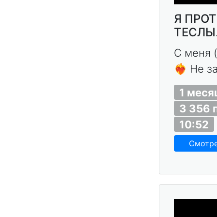
Я ПРО
ТЕСЛЫ.
С меня 
❤️‍🔥 Не
1 меся
3 356 
10:52
Смотр