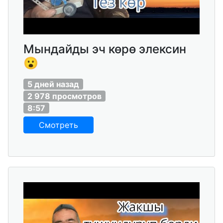
Мындайды эч көрө элексин
😮
5 дней назад
2 978 просмотров
8:57
Смотреть