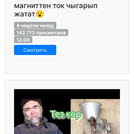
магниттен ток чыгарып
жатат😮
4 недели назад
142 713 просмотров
12:06
Смотреть