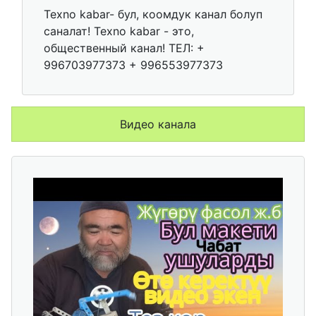
Texno kabar- бул, коомдук канал болуп
саналат! Texno kabar - это,
общественный канал! ТЕЛ: +
996703977373 + 996553977373
Видео канала