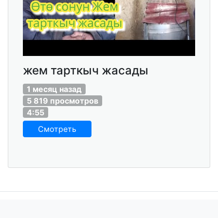
жем тарткыч жасады
1 месяц назад
5 819 просмотров
4:55
Смотреть