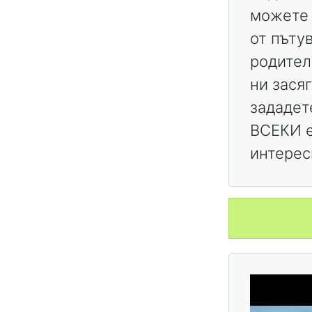
можете 
от пъту
родител
ни зася
зададет
ВСЕКИ е
интерес