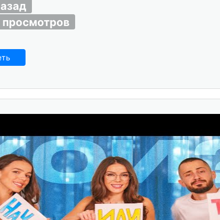
назад
 просмотров
еть