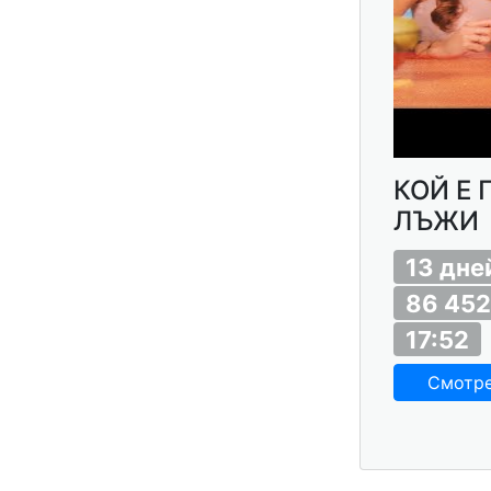
КОЙ Е 
ЛЪЖИ
13 дне
86 452
17:52
Смотр