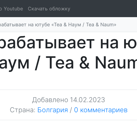
о Youtube
Скачать обложку
абатывает на ютубе «Теа & Наум / Tea & Naum»
рабатывает на ю
аум / Tea & Nau
Добавлено
14.02.2023
Страна:
Болгария
/
0 комментариев