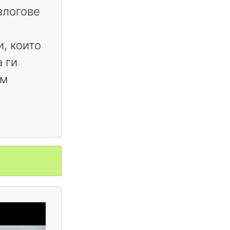
влогове
, които
а ги
ем