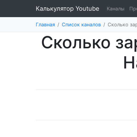
Калькулятор Youtube
Каналы
Пр
Главная
/
Список каналов
/
Cколько зар
Cколько за
Н