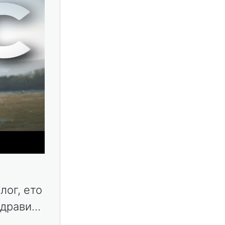
лог, ето
драви...