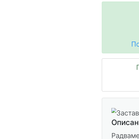
По
Описан
Радваме