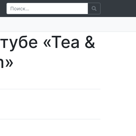
тубе «Теа &
m»