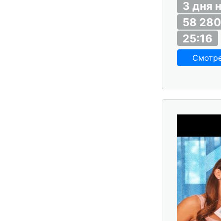
3 дня 
58 280
25:16
Смотр