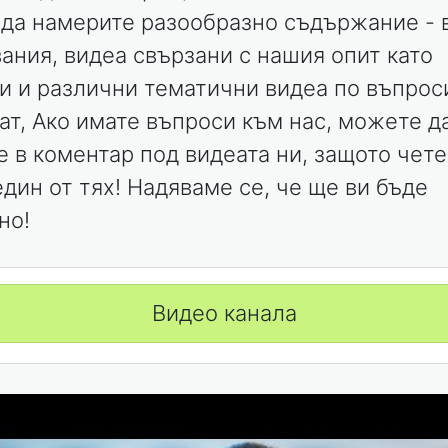
да намерите разообразно съдържание - 
вания, видеа свързани с нашия опит като
и и различни тематични видеа по въпроси
гат, Ако имате въпроси към нас, можете д
е в коментар под видеата ни, защото чет
дин от тях! Надяваме се, че ще ви бъде
но!
Видео канала