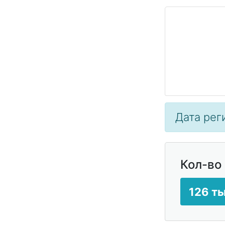
Дата реги
Кол-во
126 ты