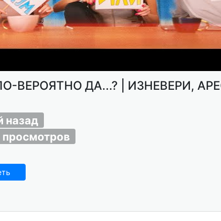
ПО-ВЕРОЯТНО ДА...? | ИЗНЕВЕРИ, АР
й назад
 просмотров
еть