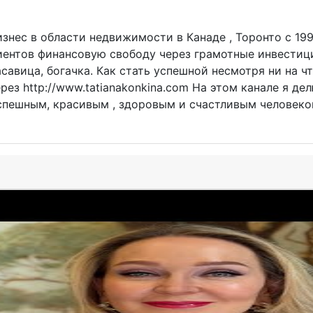
изнес в области недвижимости в Канаде , Торонто с 199
иентов финансовую свободу через грамотные инвестици
савица, богачка. Как стать успешной несмотря ни на чт
рез http://www.tatianakonkina.com На этом канале я д
спешным, красивым , здоровым и счастливым человеком