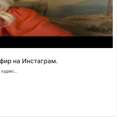
фир на Инстаграм.
худею...