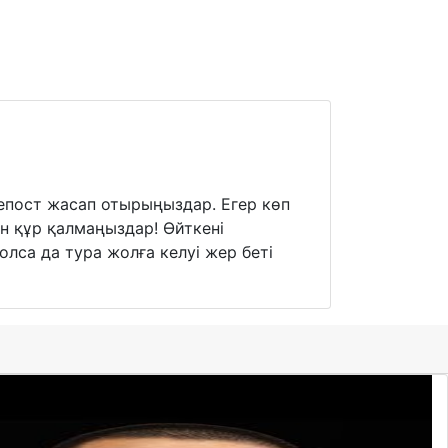
епост жасап отырыңыздар. Егер көп
ен құр қалмаңыздар! Өйткені