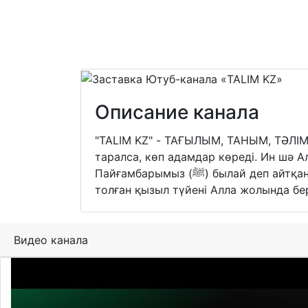
Описание канала
"TALIM KZ" - ТАҒЫЛЫМ, ТАНЫМ, ТӘЛІМ 
таралса, көп адамдар көреді. Ин шә А
Пайғамбарымыз (ﷺ) былай деп айтқан: «Аллаға ант етейін, сенің себепкерлігіңмен бір кісінің болса да тура жолға келуі жер беті
толған қызыл түйені Алла жолында бер
Видео канала