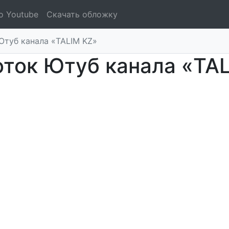
о Youtube
Скачать обложку
Ютуб канала «TALIM KZ»
ток Ютуб канала «TA