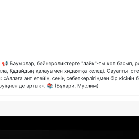
📢 Бауырлар, бейнероликтерге "лайк"-ты көп басып, р
лла, Құдайдың қалауымен хидаятқа келеді. Сауапты іст
уіңнен де артық». 📚 (Бұхари, Муслим)