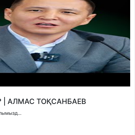
? | АЛМАС ТОҚСАНБАЕВ
лымызд...