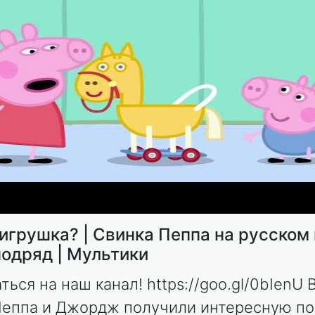
игрушка? | Свинка Пеппа на русском
подряд | Мультики
ься на наш канал! https://goo.gl/0bIenU 
Пеппа и Джордж получили интересную по