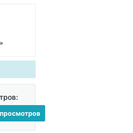
»
тров:
 просмотров