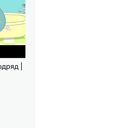
одряд |