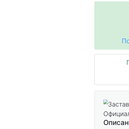
По
Описан