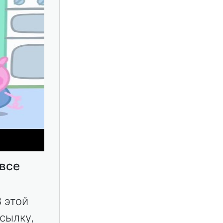
 все
В этой
сылку,