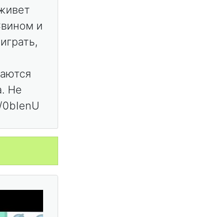
 живет
Свином и
играть,
ваются
. Не
l/0bIenU