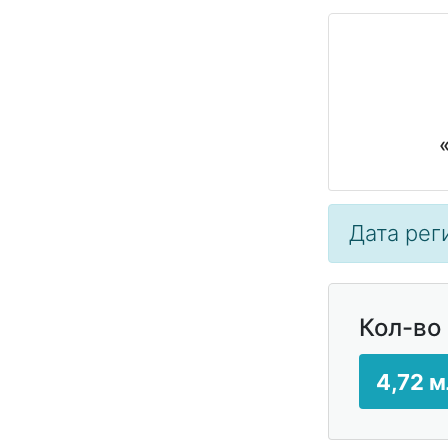
Дата реги
Кол-во
4,72 м