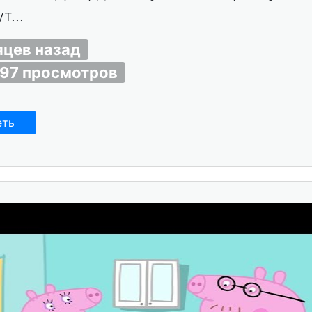
т...
яцев назад
497 просмотров
еть