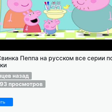
Свинка Пеппа на русском все серии п
ки
яцев назад
193 просмотров
еть