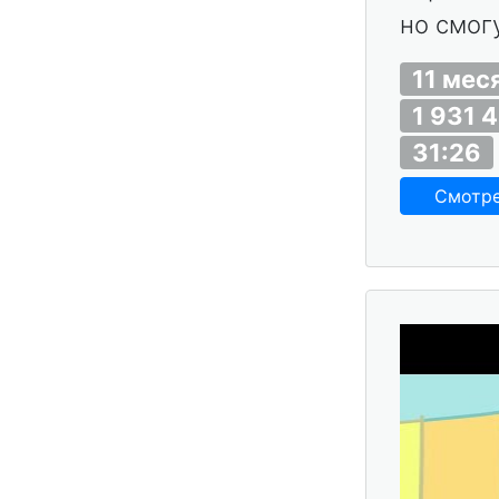
но смогу
11 мес
1 931 
31:26
Смотр