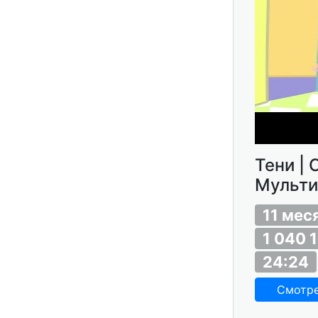
Тени | 
Мульти
11 мес
1 040 
24:24
Смотр