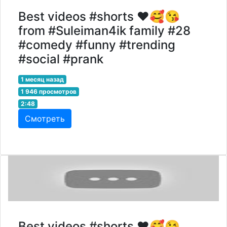
Best videos #shorts ❤️🥰😘
from #Suleiman4ik family #28
#comedy #funny #trending
#social #prank
1 месяц назад
1 946 просмотров
2:48
Смотреть
Best videos #shorts ❤️🥰😘