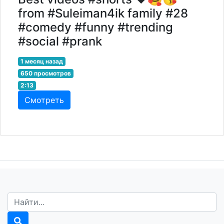
from #Suleiman4ik family #28
#comedy #funny #trending
#social #prank
1 месяц назад
650 просмотров
2:13
Смотреть