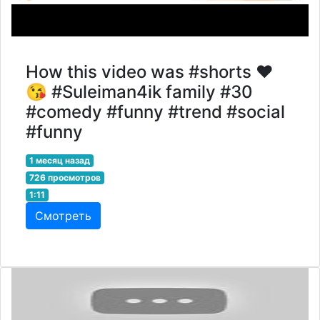
How this video was #shorts ❤️
😘 #Suleiman4ik family #30
#comedy #funny #trend #social
#funny
1 месяц назад
726 просмотров
1:11
Смотреть