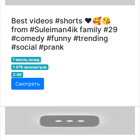
Best videos #shorts ❤️🥰😘
from #Suleiman4ik family #29
#comedy #funny #trending
#social #prank
1 месяц назад
1 079 просмотров
2:46
Смотреть