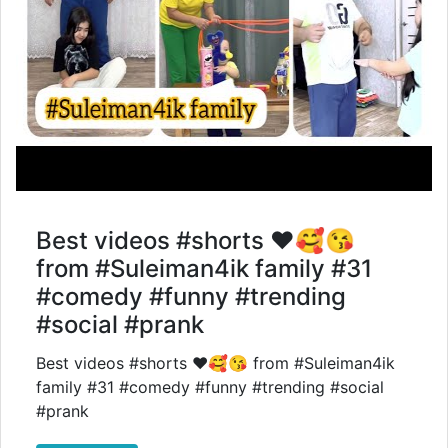
Best videos #shorts ❤️🥰😘
from #Suleiman4ik family #31
#comedy #funny #trending
#social #prank
Best videos #shorts ❤️🥰😘 from #Suleiman4ik
family #31 #comedy #funny #trending #social
#prank