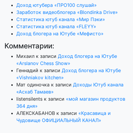
Доход ютубера «ПРО100 слушай»
Заработок видеоблогера «Blondinka Drive»
Статистика ютуб канала «Мир Пэки»
Статистика ютуб канала «FLEYY»
Доход блогера на Ютубе «Мефисто»
Комментарии:
Михаил
к записи
Доход блогера на Ютубе
«Arslanov Chess Show»
Геннадий
к записи
Доход блогера на Ютубе
«Vishniakov kitchen»
Мат одиночка
к записи
Доходы Ютуб канала
«Асхаб Тамаев»
listensilents
к записи
«мой магазин продуктов
364 дня»
АЛЕКСКАБАНОВ
к записи
«Красавица и
Чудовище ОФИЦИАЛЬНЫЙ КАНАЛ»