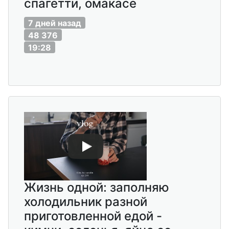
спагетти, омакасе
7 дней назад
48 376
19:28
Жизнь одной: заполняю
холодильник разной
приготовленной едой -