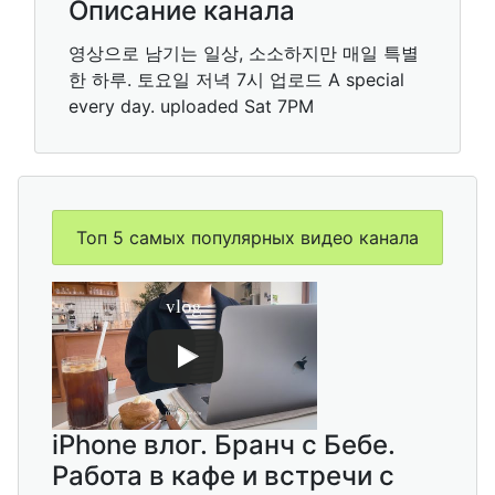
Описание канала
영상으로 남기는 일상, 소소하지만 매일 특별
한 하루. 토요일 저녁 7시 업로드 A special
every day. uploaded Sat 7PM
Топ 5 самых популярных видео канала
iPhone влог. Бранч с Бебе.
Работа в кафе и встречи с