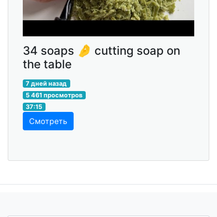
34 soaps 🤌 cutting soap on
the table
7 дней назад
5 461 просмотров
37:15
Смотреть