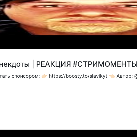
P Анекдоты | РЕАКЦИЯ #СТРИМОМЕНТ
 Стать спонсором: 👉🏻 https://boosty.to/slavikyt 👈🏻 Авто