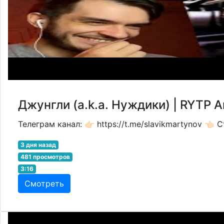
Джунгли (a.k.a. Нуждики) | RYT
Телеграм канал: 👉🏻 https://t.me/slavikmartynov 👈🏻
3 дня назад
481 просмотров
3:16
Смотреть