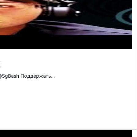
Ы
р: @SgBash Поддержать...