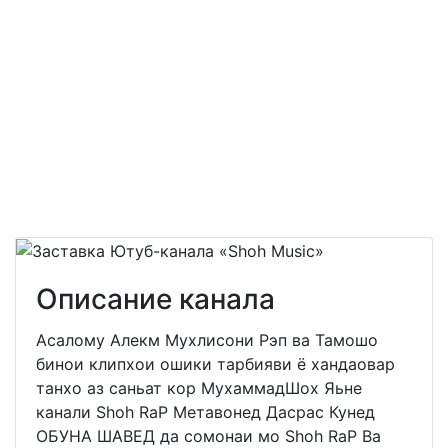
Описание канала
Асалому Алекм Мухлисони Рэп ва Тамошо
бинои клипхои ошики тарбияви ё хандаовар
танхо аз саньат кор МухаммадШох Яьне
канали Shoh RaP Метавонед Дасрас Кунед
ОБУНА ШАВЕД да сомонаи мо Shoh RaP Ва