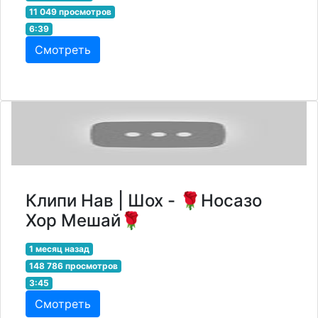
11 049 просмотров
6:39
Смотреть
Клипи Нав | Шох - 🌹Носазо
Хор Мешай🌹
1 месяц назад
148 786 просмотров
3:45
Смотреть