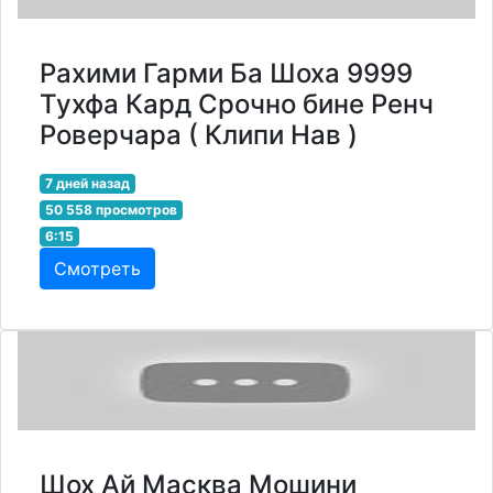
Рахими Гарми Ба Шоха 9999
Тухфа Кард Срочно бине Ренч
Роверчара ( Клипи Нав )
7 дней назад
50 558 просмотров
6:15
Смотреть
Шох Ай Масква Мошини