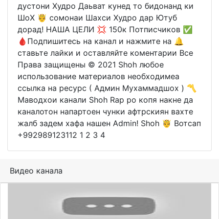
дустони Худро Даьват кунед то бидонанд ки
ШоХ 🤴 сомонаи Шахси Худро дар Ютуб
дорад! НАША ЦЕЛИ 💢 150к Потписчиков ✅
🩸Подпишитесь на канал и нажмите на 🔔
ставьте лайки и оставляйте коментарии Все
Права защищены ©️ 2021 Shoh любое
использование материалов необходимеа
ссылка на ресурс ( Админ Мухаммадшох ) 〽️
Маводхои канали Shoh Rap ро копя накне да
каналотон напартоен чунки афтрскиян вахте
жалб задем хафа нашен Admin! Shoh 🤴 Вотсап
+992989123112 1 2 3 4
Видео канала