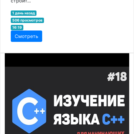
строит...
1 день назад
506 просмотров
16:19
Смотреть