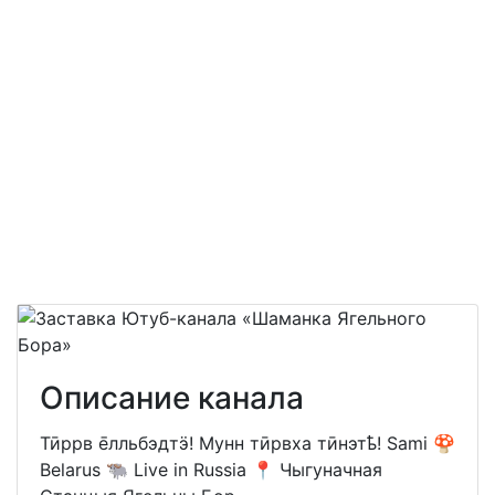
Описание канала
Тӣррв е̄лльбэдтӭ! Мунн тӣрвха тӣнэтҍ! Sami 🍄
Belarus 🐃 Live in Russia 📍 Чыгуначная