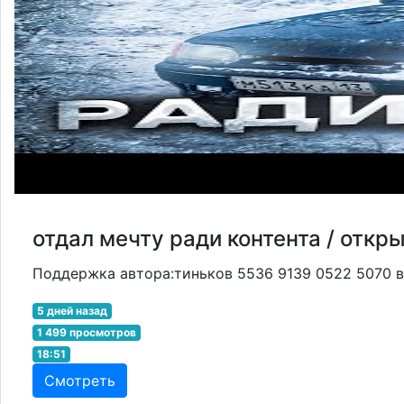
отдал мечту ради контента / откр
Поддержка автора:тиньков 5536 9139 0522 5070 вк ht
5 дней назад
1 499 просмотров
18:51
Смотреть