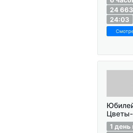
24 66
24:03
Смотр
Юбилей
Цветы-
1 день