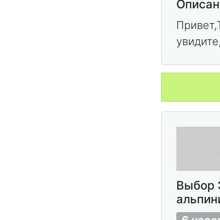
Описан
Привет,
увидите
Выбор 
альпини
6 часо