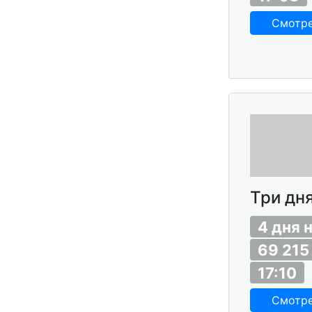
Смотр
Три дня
4 дня 
69 215
17:10
Смотр