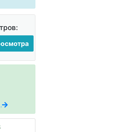
тров:
росмотра
.
3