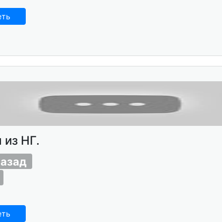
еть
 из НГ.
назад
еть