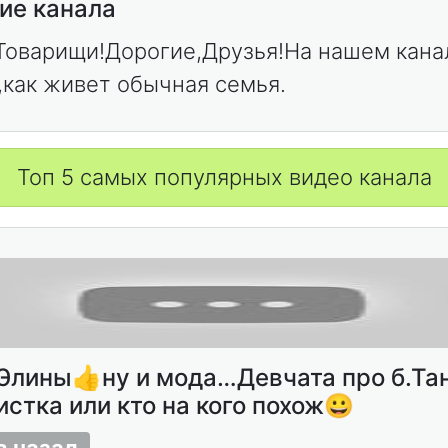
ие канала
Товарищи!Дорогие,Друзья!На нашем кана
,как живет обычная семья.
Топ 5 самых популярных видео канала
Элины👍ну и мода…Девчата про б.Та
стка или кто на кого похож😀
в назад