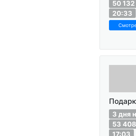
50 132
20:33
Смотр
Подарк
3 дня 
53 40
17:03