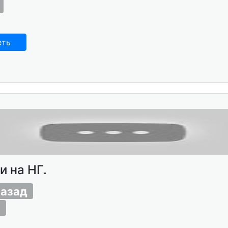
еть
и на НГ.
назад
8