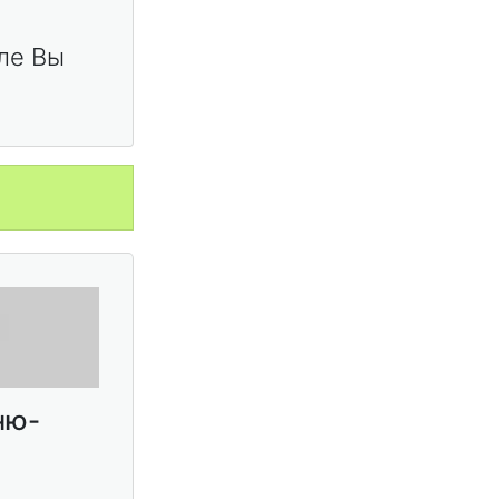
ле Вы
ню-