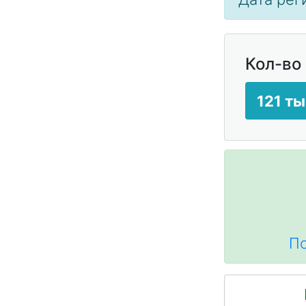
Кол-во
121 ты
По