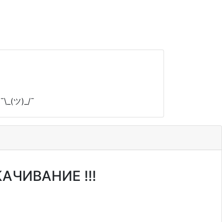
\_(ツ)_/¯
КАЧИВАНИЕ !!!