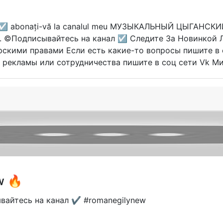
☑ abonați-vă la canalul meu МУЗЫКАЛЬНЫЙ ЦЫГАНСКИЙ Л
е.. ©Подписывайтесь на канал ☑ Следите За Новинкой 
орскими правами Если есть какие-то вопросы пишит
екламы или сотрудничества пишите в соц сети Vk Миша
w 🔥
ывайтесь на канал ✔️ #romanegilynew