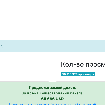
г.
Кол-во просм
59 714 373 просмотра
Предполагаемый доход:
За время существования канала:
65 686 USD
Почему доход может быть гораздо больше..