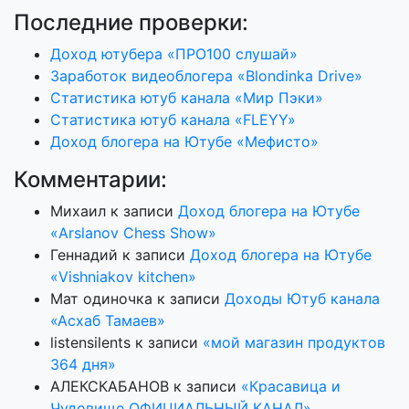
Последние проверки:
Доход ютубера «ПРО100 слушай»
Заработок видеоблогера «Blondinka Drive»
Статистика ютуб канала «Мир Пэки»
Статистика ютуб канала «FLEYY»
Доход блогера на Ютубе «Мефисто»
Комментарии:
Михаил
к записи
Доход блогера на Ютубе
«Arslanov Chess Show»
Геннадий
к записи
Доход блогера на Ютубе
«Vishniakov kitchen»
Мат одиночка
к записи
Доходы Ютуб канала
«Асхаб Тамаев»
listensilents
к записи
«мой магазин продуктов
364 дня»
АЛЕКСКАБАНОВ
к записи
«Красавица и
Чудовище ОФИЦИАЛЬНЫЙ КАНАЛ»