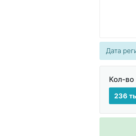
Дата рег
Кол-во
236 т