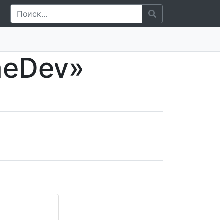
meDev»