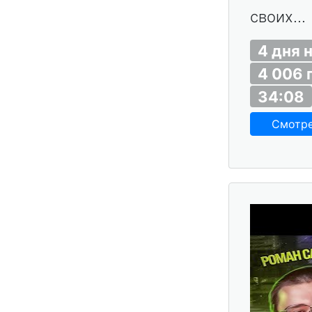
своих...
4 дня 
4 006 
34:08
Смотр