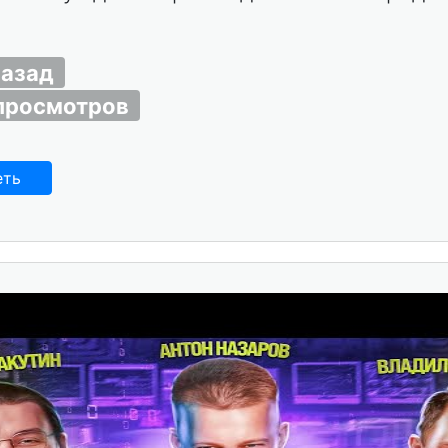
назад
просмотров
еть