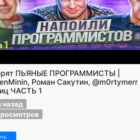
орят ПЬЯНЫЕ ПРОГРАММИСТЫ |
enMinin, Роман Сакутин, @m0rtymerr 
иц ЧАСТЬ 1
й назад
просмотров
еть