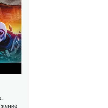
е.
ижение