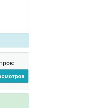
тров:
росмотров