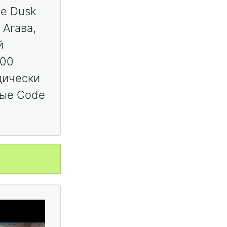
ве Dusk
 Агава,
й
000
дически
ные Code