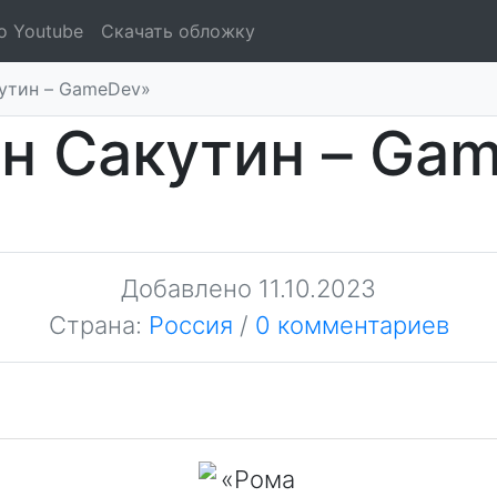
о Youtube
Скачать обложку
утин – GameDev»
н Сакутин – Ga
Добавлено
11.10.2023
Страна:
Россия
/
0 комментариев