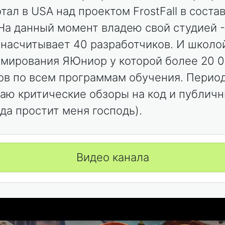
тал в USA над проектом FrostFall в соста
На данный момент владею свой студией -
 насчитывает 40 разработчиков. И школо
мирования ЯЮниор у которой более 20 
ов по всем программам обучения. Перио
аю критические обзоры на код и публич
(да простит меня господь).
Видео канала