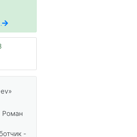
.
3
т Роман
ботчик -