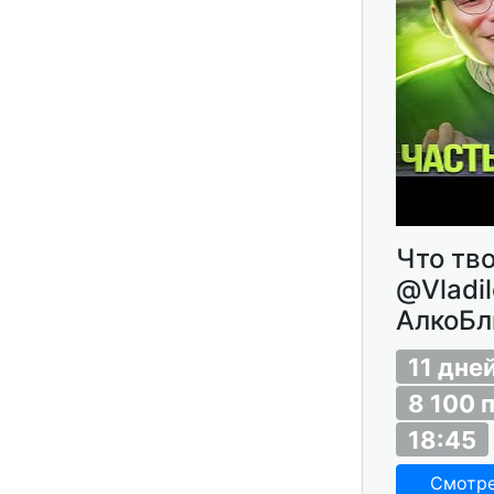
Что тв
@Vladil
АлкоБл
11 дне
8 100 
18:45
Смотр