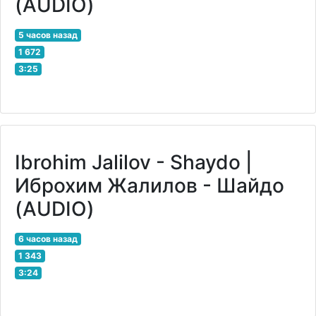
(AUDIO)
5 часов назад
1 672
3:25
Ibrohim Jalilov - Shaydo |
Иброхим Жалилов - Шайдо
(AUDIO)
6 часов назад
1 343
3:24