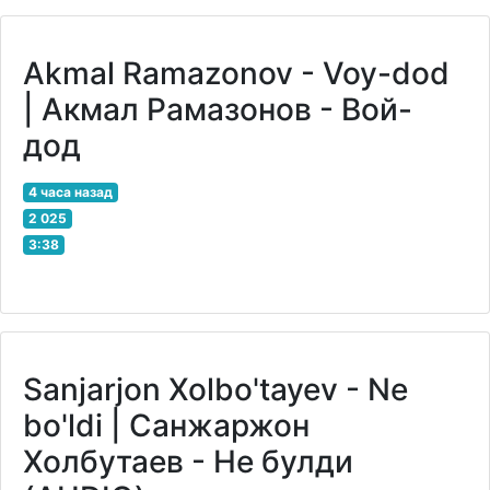
Akmal Ramazonov - Voy-dod
| Акмал Рамазонов - Вой-
дод
4 часа назад
2 025
3:38
Sanjarjon Xolbo'tayev - Ne
bo'ldi | Санжаржон
Холбутаев - Не булди