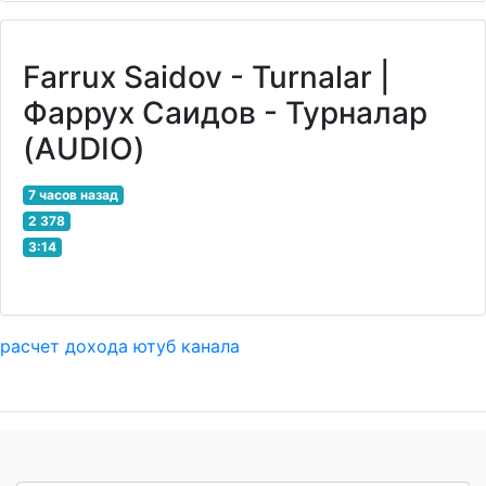
Farrux Saidov - Turnalar |
Фаррух Саидов - Турналар
(AUDIO)
7 часов назад
2 378
3:14
расчет дохода ютуб канала