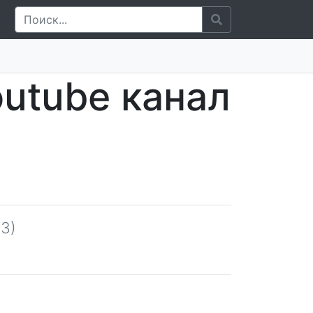
outube канал
3)