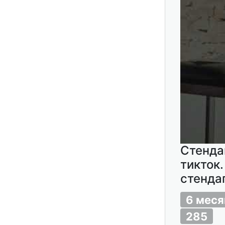
Стенда
тикток
стенда
6 меся
285