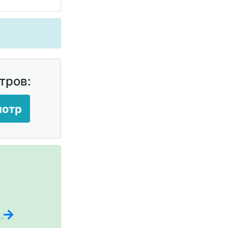
тров:
мотр
.