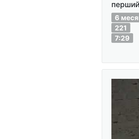
перший
6 меся
221
7:29