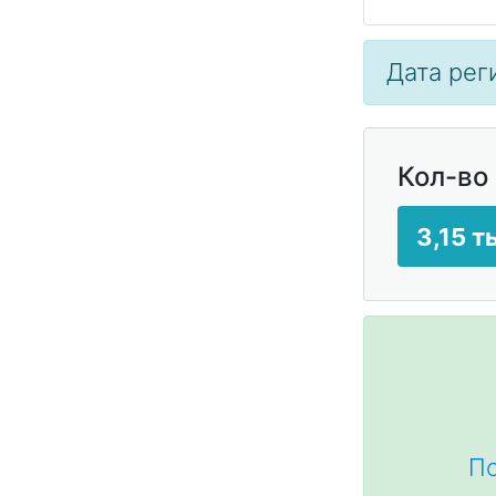
Дата реги
Кол-во
3,15 т
По