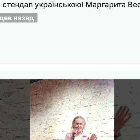
 стендап українською! Маргарита Ве
цев назад