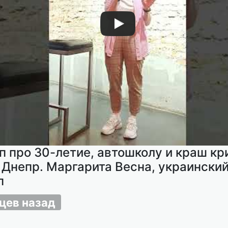
п про 30-летие, автошколу и краш к
. Днепр. Маргарита Весна, украински
п
цев назад