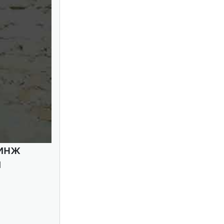
ринж
й