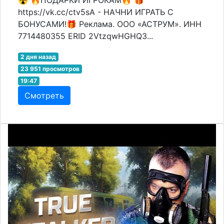
https://vk.cc/ctv5sA - НАЧНИ ИГРАТЬ С
БОНУСАМИ!🎁 Реклама. ООО «АСТРУМ». ИНН
7714480355 ERID 2VtzqwHGHQ3...
2 дня назад
23 951 просмотров
19:47
Смотреть