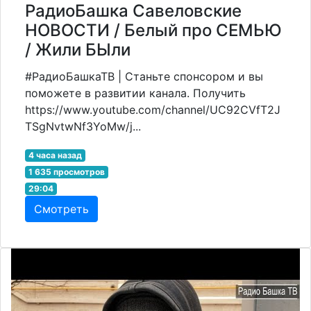
РадиоБашка Савеловские
НОВОСТИ / Белый про СЕМЬЮ
/ Жили БЫли
#РадиоБашкаТВ | Станьте спонсором и вы
поможете в развитии канала. Получить
https://www.youtube.com/channel/UC92CVfT2J
TSgNvtwNf3YoMw/j...
4 часа назад
1 635 просмотров
29:04
Смотреть