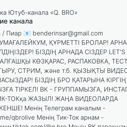
ие канала
 / Пиар 📧 benderinsar@gmail.com
УМАҒАЛЕЙКУМ, ҚҰРМЕТТІ БРОЛАР! АРН
ДІҢІЗДЕР! БІЗДІҢ АРНАДА СІЗДЕР LET'S 
 АЛҒАШҚЫ КӨЗҚАРАС, РАСПАКОВКА, ТЕСТ
ЫРУ, СТРИМ, және т.б. ҚЫЗЫҚТЫ ВИДЕ
АСЫЗДАР! БІЗДІҢ БРО ҚАТАРЫНА КІРГІҢ
ЗҒА ТІРКЕЛ! ВК - ГРУППАМЫЗҒА, ИНСТА
ИК-ТОКқа ЖАЗЫЛ! ЖАҢА ВИДЕОЛАРДА
ЕНШЕ! Менің Телеграм каналым -
t.me/qbrolive Менің Тик-Ток арнам -
/www.tiktok.com/@q.bro Менің ВК парақшам