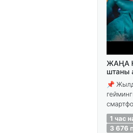
ЖАҢА Н
штаны 
📌 Жылд
гейминг
смартфо
1 час 
3 676 