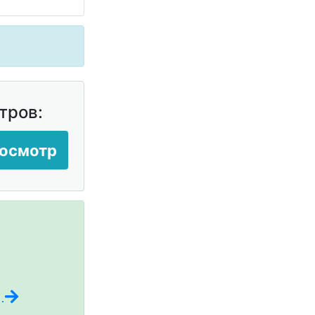
тров:
росмотр
.