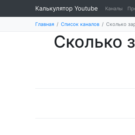
Калькулятор Youtube
Каналы
Пр
Главная
/
Список каналов
/
Cколько за
Cколько з