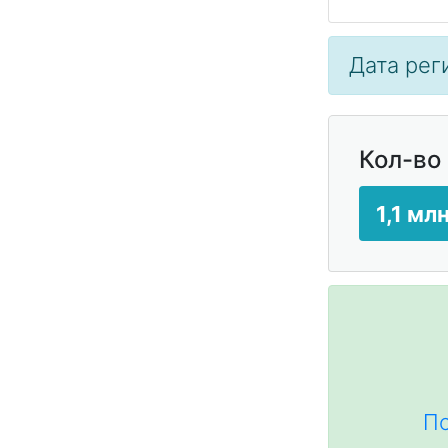
Дата реги
Кол-во
1,1 мл
По