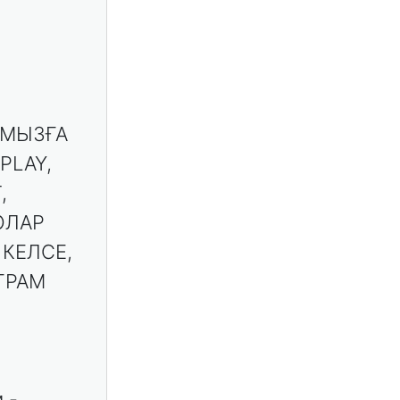
АМЫЗҒА
PLAY,
,
ОЛАР
 КЕЛСЕ,
ГРАМ
 -