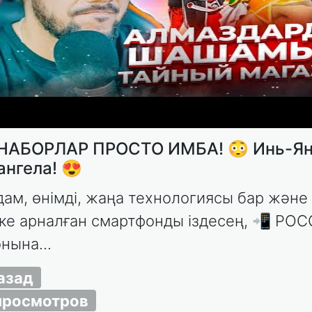
АБОРЛАР ПРОСТО ИМБА! 😳 Инь-Ян
ангела! 😍
ам, өнімді, жаңа технологиясы бар және
ке арналған смартфонды іздесең, 📲 POC
нына...
назад
просмотров