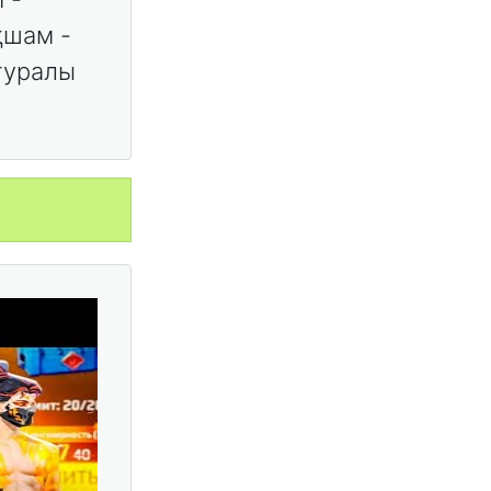
қшам -
 туралы