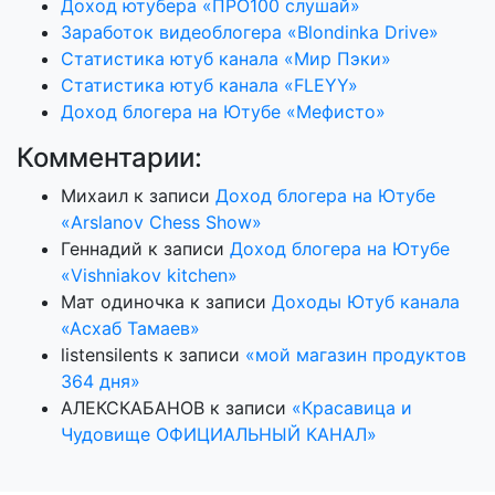
Доход ютубера «ПРО100 слушай»
Заработок видеоблогера «Blondinka Drive»
Статистика ютуб канала «Мир Пэки»
Статистика ютуб канала «FLEYY»
Доход блогера на Ютубе «Мефисто»
Комментарии:
Михаил
к записи
Доход блогера на Ютубе
«Arslanov Chess Show»
Геннадий
к записи
Доход блогера на Ютубе
«Vishniakov kitchen»
Мат одиночка
к записи
Доходы Ютуб канала
«Асхаб Тамаев»
listensilents
к записи
«мой магазин продуктов
364 дня»
АЛЕКСКАБАНОВ
к записи
«Красавица и
Чудовище ОФИЦИАЛЬНЫЙ КАНАЛ»