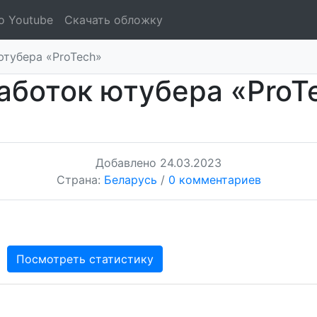
о Youtube
Скачать обложку
ютубера «ProTech»
аботок ютубера «ProT
Добавлено
24.03.2023
Страна:
Беларусь
/
0 комментариев
Посмотреть статистику