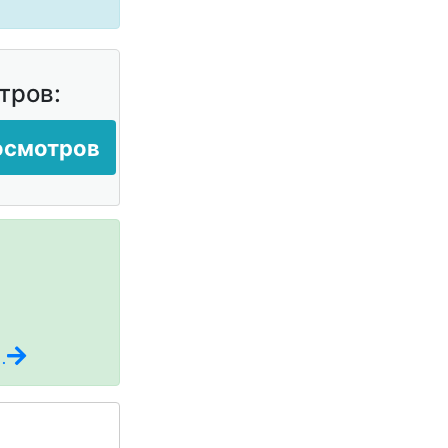
тров:
росмотров
.