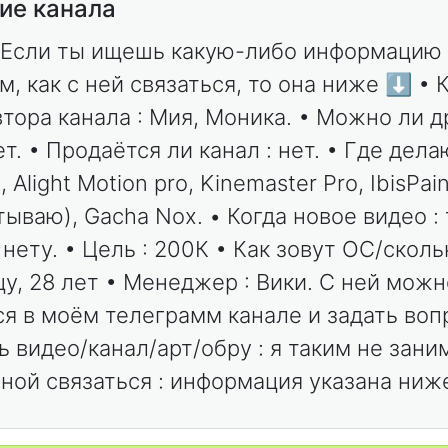
ие канала
 Если ты ищешь какую-либо информацию 
м, как с ней связаться, то она ниже ⬇️ • 
втора канала : Мия, Моника. • Можно ли 
ет. • Продаётся ли канал : нет. • Где дел
, Alight Motion pro, Kinemaster Pro, IbisPai
тываю), Gacha Nox. • Когда новое видео :
нету. • Цель : 200К • Как зовут ОС/сколь
уцу, 28 лет • Менеджер : Вики. С ней можн
ся в моём телеграмм канале и задать вопр
 видео/канал/арт/обру : я таким не зани
мной связаться : информация указана ниж