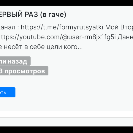
РВЫЙ РАЗ (в гаче)
анал : https://t.me/formyrutsyatki Мой Вт
https://youtube.com/@user-rm8jx1fg5i Дан
 несёт в себе цели кого...
ли назад
3 просмотров
еть