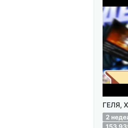
ГЕЛЯ, 
2 неде
153 93