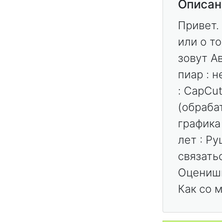
Описан
Привет.
или о то
зовут А
пиар : н
: CapCut
(обраба
графика 
лет : Р
связать
Оценишь
Как со 