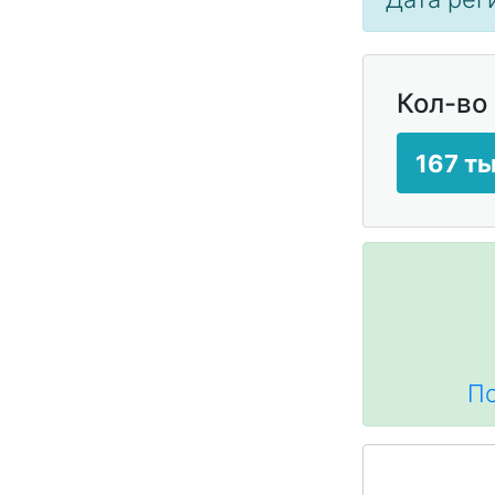
Кол-во
167 ты
По