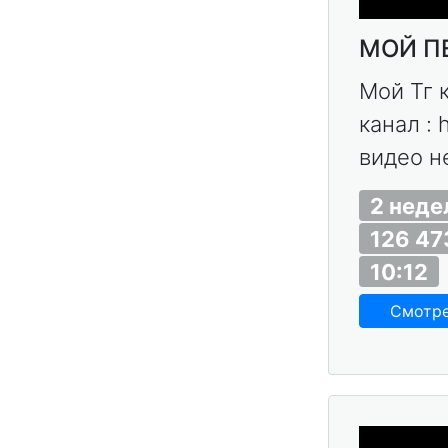
МОЙ ПЕ
Мой Тг к
канал : 
видео не
2 неде
126 47
10:12
Смотр