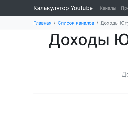
Калькулятор Youtube
Каналы
Пр
Главная
/
Список каналов
/
Доходы Юту
Доходы Ю
Д