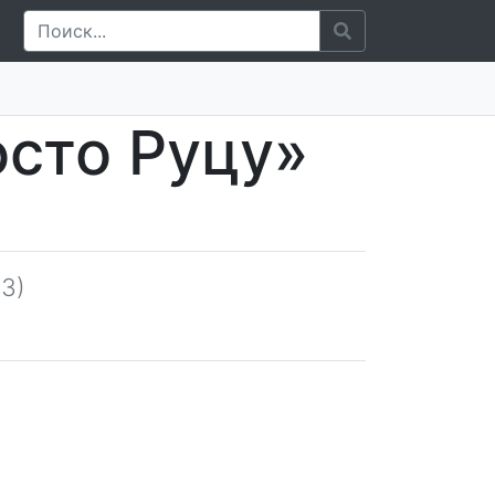
сто Руцу»
3)