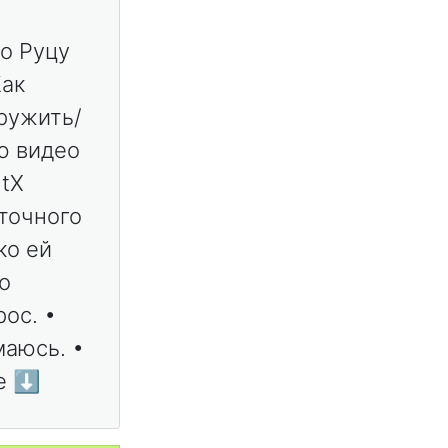
о Руцу
Как
дружить/
аю видео
ntX
 точного
ко ей
о
ос. •
маюсь. •
е ⬇️