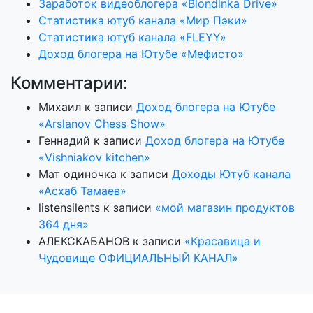
Заработок видеоблогера «Blondinka Drive»
Статистика ютуб канала «Мир Пэки»
Статистика ютуб канала «FLEYY»
Доход блогера на Ютубе «Мефисто»
Комментарии:
Михаил
к записи
Доход блогера на Ютубе
«Arslanov Chess Show»
Геннадий
к записи
Доход блогера на Ютубе
«Vishniakov kitchen»
Мат одиночка
к записи
Доходы Ютуб канала
«Асхаб Тамаев»
listensilents
к записи
«мой магазин продуктов
364 дня»
АЛЕКСКАБАНОВ
к записи
«Красавица и
Чудовище ОФИЦИАЛЬНЫЙ КАНАЛ»