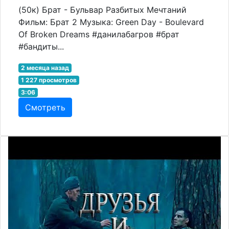
(50к) Брат - Бульвар Разбитых Мечтаний
Фильм: Брат 2 Музыка: Green Day - Boulevard
Of Broken Dreams #данилабагров #брат
#бандиты...
2 месяца назад
1 227 просмотров
3:06
Смотреть