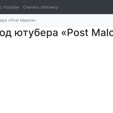
о Youtube
Скачать обложку
ера «Post Malone»
од ютубера «Post Mal