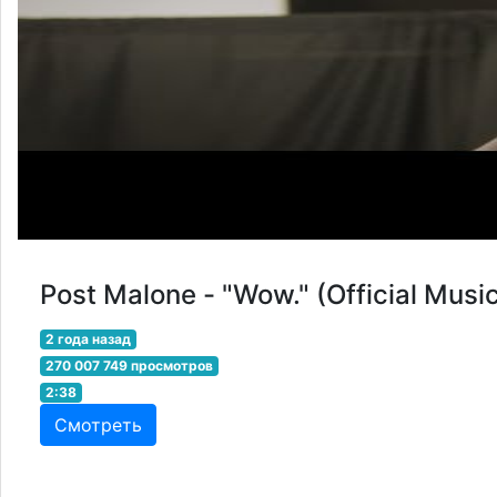
Post Malone - "Wow." (Official Musi
2 года назад
270 007 749 просмотров
2:38
Смотреть