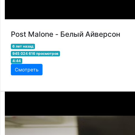
Post Malone - Белый Айверсон
6 лет назад
945 024 616 просмотров
4:44
Смотреть