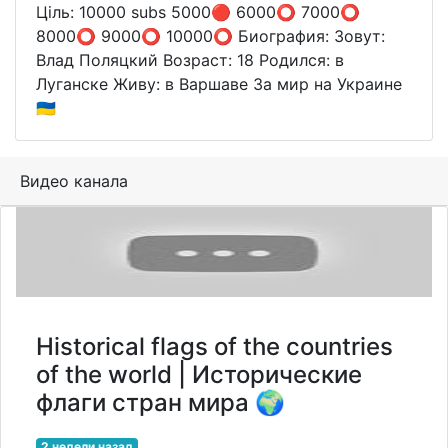
Ціль: 10000 subs 5000🔴 6000⭕️ 7000⭕️
8000⭕️ 9000⭕️ 10000⭕️ Биография: Зовут:
Влад Поляцкий Возраст: 18 Родился: в
Луганске Живу: в Варшаве За мир на Украине
🇺🇦
Видео канала
Historical flags of the countries
of the world | Исторические
флаги стран мира 🌍
2 недели назад