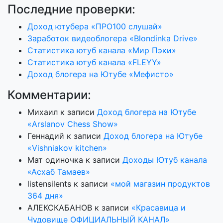
Последние проверки:
Доход ютубера «ПРО100 слушай»
Заработок видеоблогера «Blondinka Drive»
Статистика ютуб канала «Мир Пэки»
Статистика ютуб канала «FLEYY»
Доход блогера на Ютубе «Мефисто»
Комментарии:
Михаил
к записи
Доход блогера на Ютубе
«Arslanov Chess Show»
Геннадий
к записи
Доход блогера на Ютубе
«Vishniakov kitchen»
Мат одиночка
к записи
Доходы Ютуб канала
«Асхаб Тамаев»
listensilents
к записи
«мой магазин продуктов
364 дня»
АЛЕКСКАБАНОВ
к записи
«Красавица и
Чудовище ОФИЦИАЛЬНЫЙ КАНАЛ»