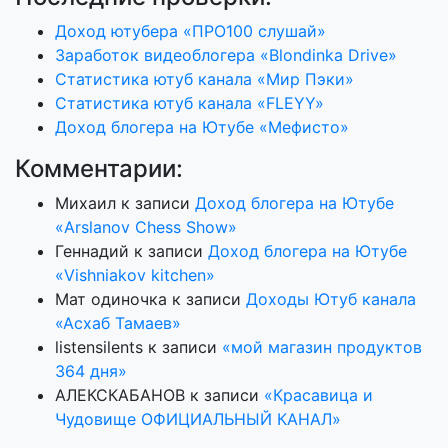
Доход ютубера «ПРО100 слушай»
Заработок видеоблогера «Blondinka Drive»
Статистика ютуб канала «Мир Пэки»
Статистика ютуб канала «FLEYY»
Доход блогера на Ютубе «Мефисто»
Комментарии:
Михаил
к записи
Доход блогера на Ютубе
«Arslanov Chess Show»
Геннадий
к записи
Доход блогера на Ютубе
«Vishniakov kitchen»
Мат одиночка
к записи
Доходы Ютуб канала
«Асхаб Тамаев»
listensilents
к записи
«мой магазин продуктов
364 дня»
АЛЕКСКАБАНОВ
к записи
«Красавица и
Чудовище ОФИЦИАЛЬНЫЙ КАНАЛ»