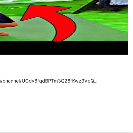
m/channel/UCdv8fqdBPTm3Q26fKwz3VpQ...