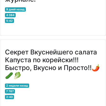
9 дней назад
4 084
5:42
Секрет Вкуснейшего салата
Капуста по корейски!!!
Быстро, Вкусно и Просто‼🌶
🥒🥬
2 недели назад
7 767
2:40