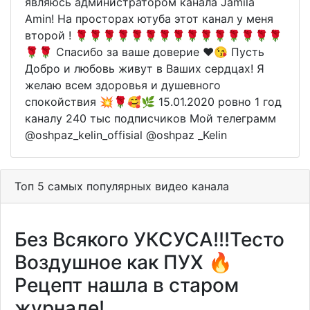
являюсь администратором канала Jamila
Amin! На просторах ютуба этот канал у меня
второй ! 🌹🌹🌹🌹🌹🌹🌹🌹🌹🌹🌹🌹🌹🌹🌹
🌹🌹 Спасибо за ваше доверие ❤😘 Пусть
Добро и любовь живут в Ваших сердцах! Я
желаю всем здоровья и душевного
спокойствия 💥🌹🥰🌿 15.01.2020 ровно 1 год
каналу 240 тыс подписчиков Мой телеграмм
@oshpaz_kelin_offisial @oshpaz _Kelin
Топ 5 самых популярных видео канала
Без Всякого УКСУСА!!!Тесто
Воздушное как ПУХ 🔥
Рецепт нашла в старом
журнале!