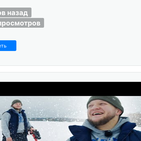
ов назад
просмотров
еть