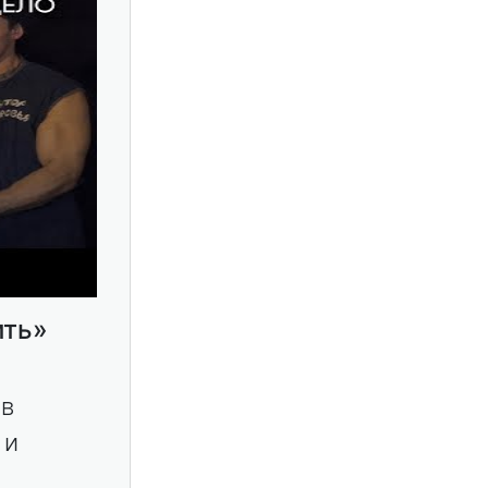
ить»
 в
 и