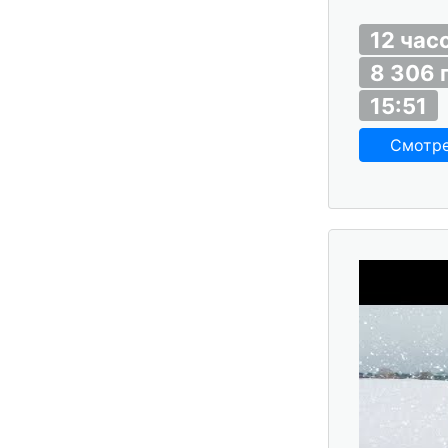
12 час
8 306 
15:51
Смотр