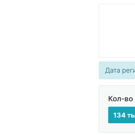
Дата реги
Кол-во
134 ты