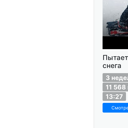
Пытаетс
снега
3 неде
11 568
13:27
Смотр