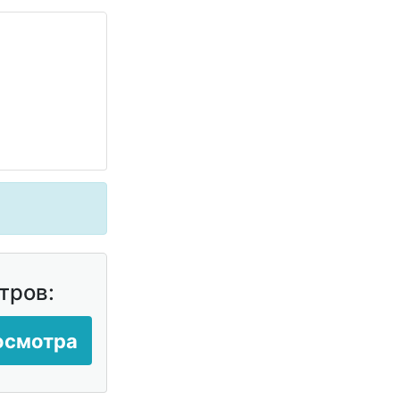
тров:
осмотра