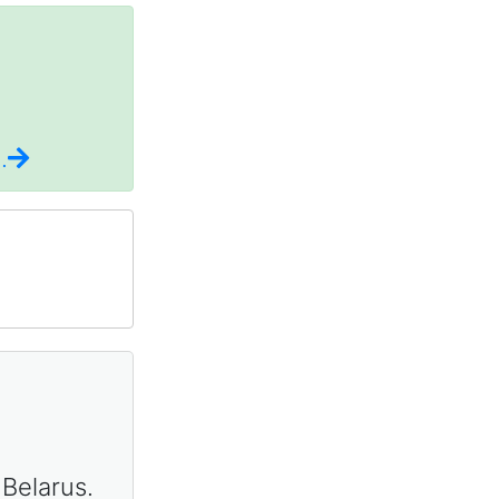
.
4
 Belarus.