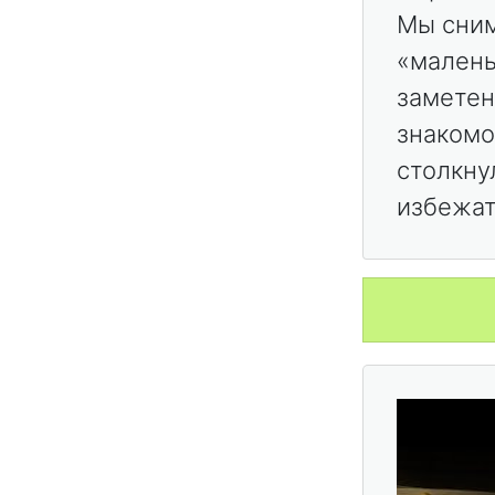
Мы сним
«малень
заметен
знакомо
столкну
избежат