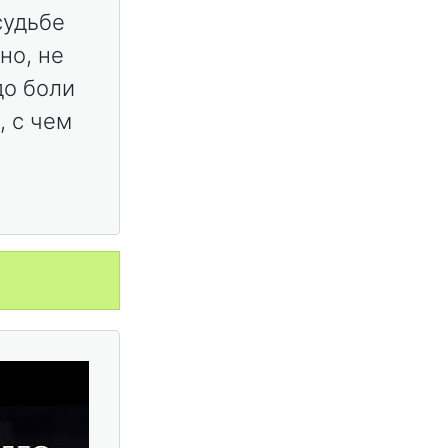
судьбе
но, не
до боли
, с чем