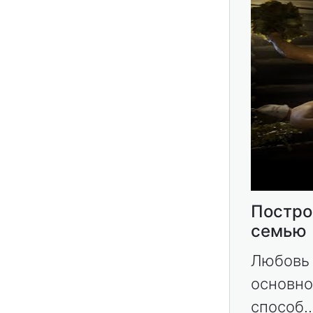
Постро
семью
Любовь 
основно
способ..