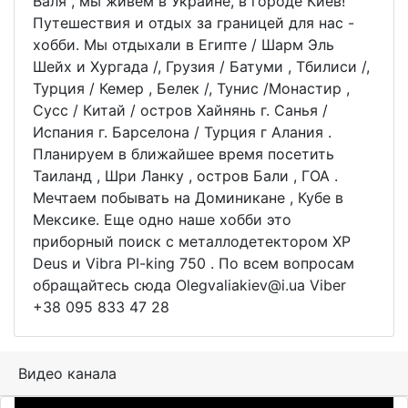
Валя , мы живем в Украине, в городе Киев!
Путешествия и отдых за границей для нас -
хобби. Мы отдыхали в Египте / Шарм Эль
Шейх и Хургада /, Грузия / Батуми , Тбилиси /,
Турция / Кемер , Белек /, Тунис /Монастир ,
Сусс / Китай / остров Хайнянь г. Санья /
Испания г. Барселона / Турция г Алания .
Планируем в ближайшее время посетить
Таиланд , Шри Ланку , остров Бали , ГОА .
Мечтаем побывать на Доминикане , Кубе в
Мексике. Еще одно наше хобби это
приборный поиск с металлодетектором XP
Deus и Vibra PI-king 750 . По всем вопросам
обращайтесь сюда Olegvaliakiev@i.ua Viber
+38 095 833 47 28
Видео канала