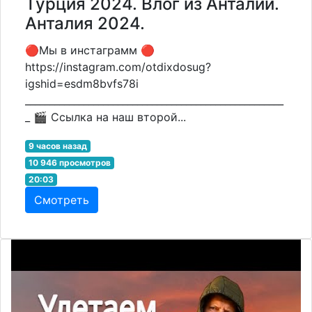
Турция 2024. Влог из Анталии.
Анталия 2024.
🔴Мы в инстаграмм 🔴
https://instagram.com/otdixdosug?
igshid=esdm8bvfs78i
_____________________________________________________
_ 🎬 Ссылка на наш второй...
9 часов назад
10 946 просмотров
20:03
Смотреть