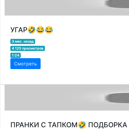
УГАР🤣😂😂
3 мес. назад
4 125 просмотров
1:24
Смотреть
ПРАНКИ С ТАПКОМ🤣 ПОДБОРКА 