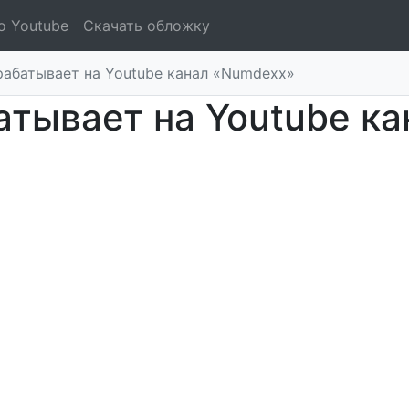
о Youtube
Скачать обложку
рабатывает на Youtube канал «Numdexx»
атывает на Youtube к