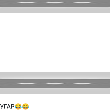
УГАР😂😂